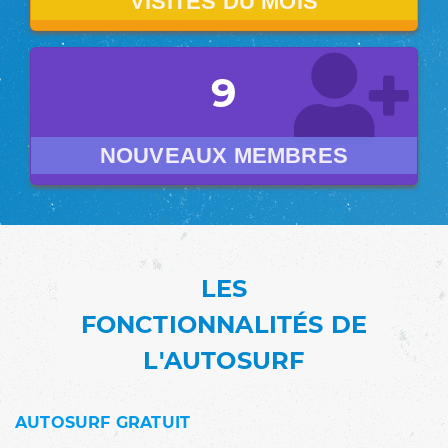
VISITES DU MOIS
9
NOUVEAUX MEMBRES
LES
FONCTIONNALITÉS DE
L'AUTOSURF
AUTOSURF GRATUIT