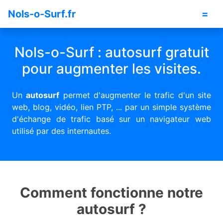
Nols-o-Surf.fr
=
Nols-o-Surf : autosurf gratuit
pour augmenter les visites.
Un
autosurf
permet d'augmenter le trafic d'un site
web, blog, vidéo, lien PTP, ... par un simple système
d'échange de trafic basé sur un navigateur web
utilisé par des internautes.
Comment fonctionne notre
autosurf ?